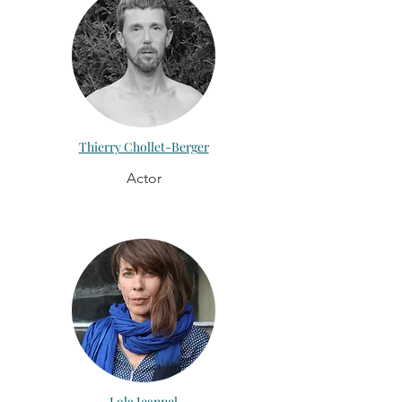
Thierry Chollet-Berger
Actor
Lola Jeannel