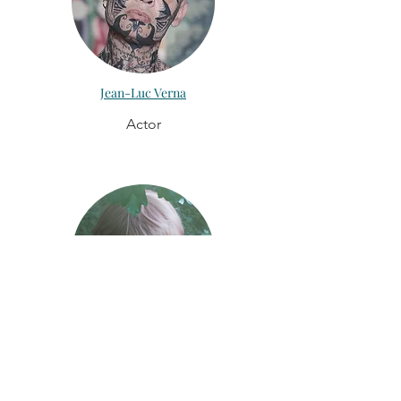
Jean-Luc Verna
Actor
Miss Botero
Actriz